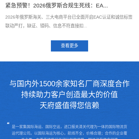
紧急预警！2026俄罗斯合规生死线：EA...
T
标
2026年俄罗斯海关、三大电商平台已全面开启EAC认证和诚信标签
T
联动严打，缺证、错码、信息不符直接扣...
了
查看更多
与国内外1500余家知名厂商深度合作
持续助力客户创造最大的价值
天府盛值得您信赖
是一家集国际海运、国际空运，进口报关清关代理为一体的国际物流货
运代理公司。
以国际海运为核心，航线齐全，价格合理；合作的企业覆