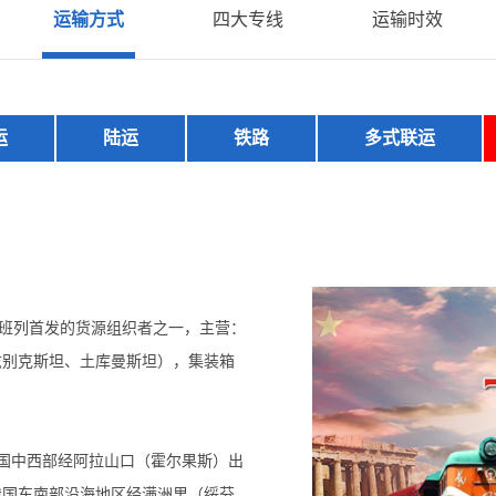
运输方式
四大专线
运输时效
运
陆运
铁路
多式联运
欧班列首发的货源组织者之一，主营：
兹别克斯坦、土库曼斯坦），集装箱
国中西部经阿拉山口（霍尔果斯）出
我国东南部沿海地区经满洲里（绥芬