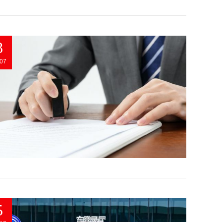
8
07
5