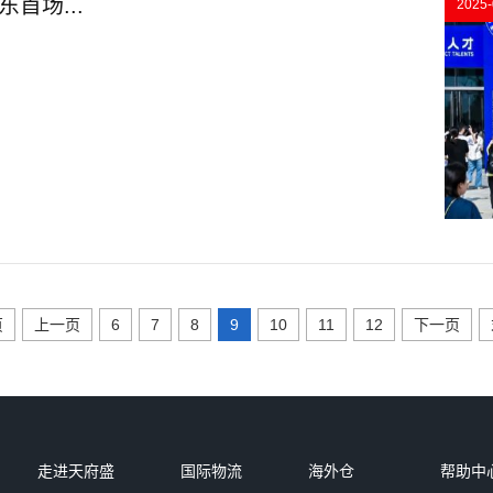
东首场...
2025-
页
上一页
6
7
8
9
10
11
12
下一页
走进天府盛
国际物流
海外仓
帮助中