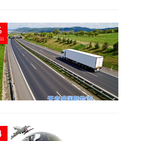
5
11
4