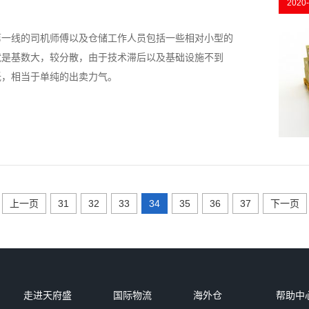
2020-
第一线的司机师傅以及仓储工作人员包括一些相对小型的
就是基数大，较分散，由于技术滞后以及基础设施不到
低，相当于单纯的出卖力气。
上一页
31
32
33
34
35
36
37
下一页
走进天府盛
国际物流
海外仓
帮助中