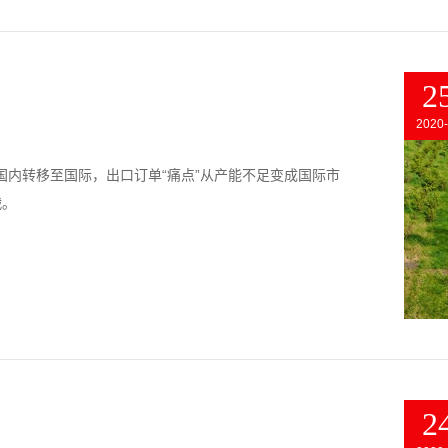
2
2020-
从国内转移至国际，出口订单“痛点”从产能不足变成国际市
战。
2