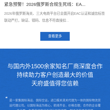
紧急预警！2026俄罗斯合规生死线：EA...
T
标
2026年俄罗斯海关、三大电商平台已全面开启EAC认证和诚信标签
T
联动严打，缺证、错码、信息不符直接扣...
了
查看更多
与国内外1500余家知名厂商深度合作
持续助力客户创造最大的价值
天府盛值得您信赖
是一家集国际海运、国际空运，进口报关清关代理为一体的国际物流货
运代理公司。
以国际海运为核心，航线齐全，价格合理；合作的企业覆