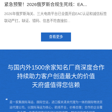
紧急预警！2026俄罗斯合规生死线：EA...
T
标
2026年俄罗斯海关、三大电商平台已全面开启EAC认证和诚信标签
T
联动严打，缺证、错码、信息不符直接扣...
了
查看更多
与国内外1500余家知名厂商深度合作
持续助力客户创造最大的价值
天府盛值得您信赖
是一家集国际海运、国际空运，进口报关清关代理为一体的国际物流货
运代理公司。
以国际海运为核心，航线齐全，价格合理；合作的企业覆