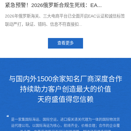
紧急预警！2026俄罗斯合规生死线：EA...
T
标
2026年俄罗斯海关、三大电商平台已全面开启EAC认证和诚信标签
T
联动严打，缺证、错码、信息不符直接扣...
了
查看更多
与国内外1500余家知名厂商深度合作
持续助力客户创造最大的价值
天府盛值得您信赖
是一家集国际海运、国际空运，进口报关清关代理为一体的国际物流货
运代理公司。
以国际海运为核心，航线齐全，价格合理；合作的企业覆